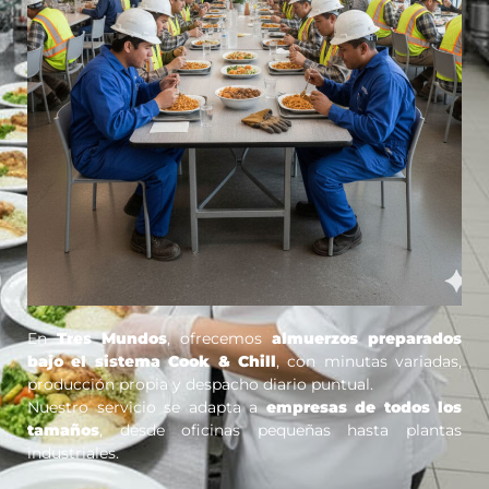
En
Tres Mundos
, ofrecemos
almuerzos preparados
bajo el sistema Cook & Chill
, con minutas variadas,
producción propia y despacho diario puntual.
Nuestro servicio se adapta a
empresas de todos los
tamaños
, desde oficinas pequeñas hasta plantas
industriales.