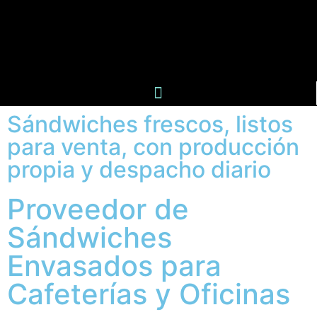
Sándwiches frescos, listos
para venta, con producción
propia y despacho diario
Proveedor de
Sándwiches
Envasados para
Cafeterías y Oficinas