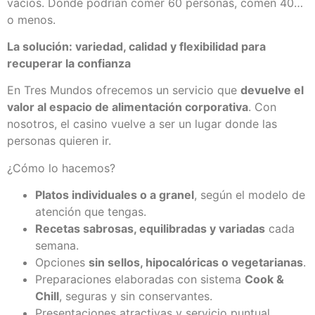
vacíos. Donde podrían comer 60 personas, comen 40…
o menos.
La solución: variedad, calidad y flexibilidad para
recuperar la confianza
En Tres Mundos ofrecemos un servicio que
devuelve el
valor al espacio de alimentación corporativa
. Con
nosotros, el casino vuelve a ser un lugar donde las
personas quieren ir.
¿Cómo lo hacemos?
Platos individuales o a granel
, según el modelo de
atención que tengas.
Recetas sabrosas, equilibradas y variadas
cada
semana.
Opciones
sin sellos, hipocalóricas o vegetarianas
.
Preparaciones elaboradas con sistema
Cook &
Chill
, seguras y sin conservantes.
Presentaciones atractivas y servicio puntual.