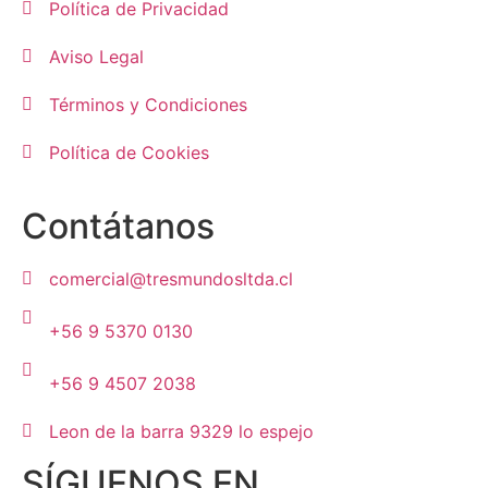
Política de Privacidad
Aviso Legal
Términos y Condiciones
Política de Cookies
Contátanos
comercial@tresmundosltda.cl
+56 9 5370 0130
+56 9 4507 2038
Leon de la barra 9329 lo espejo
SÍGUENOS EN